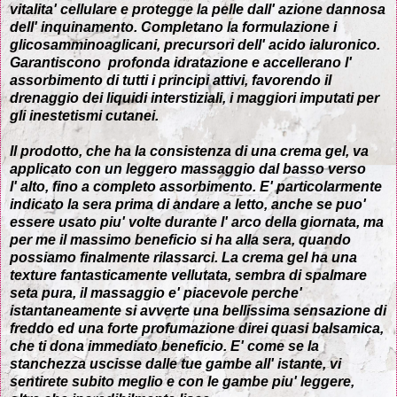
vitalita' cellulare e protegge la pelle dall' azione dannosa
dell' inquinamento. Completano la formulazione i
glicosamminoaglicani, precursori dell' acido ialuronico.
Garantiscono profonda idratazione e accellerano l'
assorbimento di tutti i principi attivi, favorendo il
drenaggio dei liquidi interstiziali, i maggiori imputati per
gli inestetismi cutanei.
Il prodotto, che ha la consistenza di una crema gel, va
applicato con un leggero massaggio dal basso verso
l' alto, fino a completo assorbimento. E' particolarmente
indicato la sera prima di andare a letto, anche se puo'
essere usato piu' volte durante l' arco della giornata, ma
per me il massimo beneficio si ha alla sera, quando
possiamo finalmente rilassarci. La crema gel ha una
texture fantasticamente vellutata, sembra di spalmare
seta pura, il massaggio e' piacevole perche'
istantaneamente si avverte una bellissima sensazione di
freddo ed una forte profumazione direi quasi balsamica,
che ti dona immediato beneficio. E' come se la
stanchezza uscisse dalle tue gambe all' istante, vi
sentirete subito meglio e con le gambe piu' leggere,