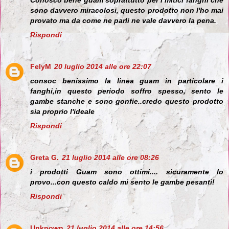
Conosco bene guam soprattutto per i mitici fanghi che
sono davvero miracolosi, questo prodotto non l'ho mai
provato ma da come ne parli ne vale davvero la pena.
Rispondi
FelyM
20 luglio 2014 alle ore 22:07
consoc benissimo la linea guam in particolare i
fanghi,in questo periodo soffro spesso, sento le
gambe stanche e sono gonfie..credo questo prodotto
sia proprio l'ideale
Rispondi
Greta G.
21 luglio 2014 alle ore 08:26
i prodotti Guam sono ottimi.... sicuramente lo
provo...con questo caldo mi sento le gambe pesanti!
Rispondi
Unknown
21 luglio 2014 alle ore 14:56